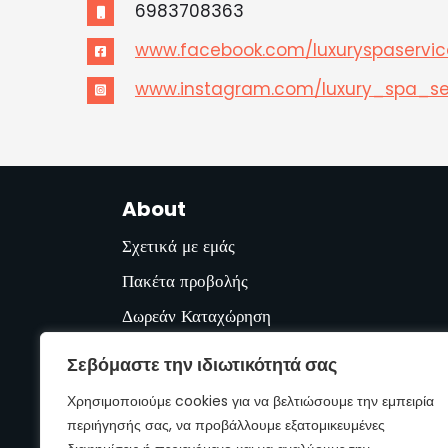
6983708363
www.facebook.com/luxuryspaservic
www.instagram.com/luxury_spa_se
About
Σχετικά με εμάς
Πακέτα προβολής
Δωρεάν Καταχώρηση
Βοήθεια
Σεβόμαστε την ιδιωτικότητά σας
Όροι χρήσης & Πολιτική απορρήτου
Χρησιμοποιούμε cookies για να βελτιώσουμε την εμπειρία
Επικοινωνία
περιήγησής σας, να προβάλλουμε εξατομικευμένες