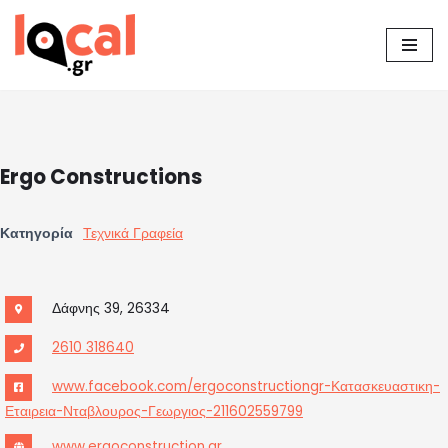
Μεταπηδήστε
στο
περιεχόμενο
Ergo Constructions
Κατηγορία
Τεχνικά Γραφεία
Δάφνης 39, 26334
2610 318640
www.facebook.com/ergoconstructiongr-Κατασκευαστικη-
Εταιρεια-Νταβλουρος-Γεωργιος-211602559799
www.ergoconstruction.gr