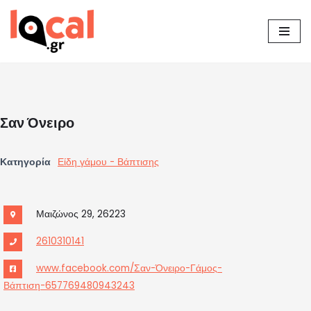
Μεταπηδήστε
στο
περιεχόμενο
Σαν Όνειρο
Κατηγορία
Είδη γάμου - Βάπτισης
Μαιζώνος 29, 26223
2610310141
www.facebook.com/Σαν-Όνειρο-Γάμος-
Βάπτιση-657769480943243