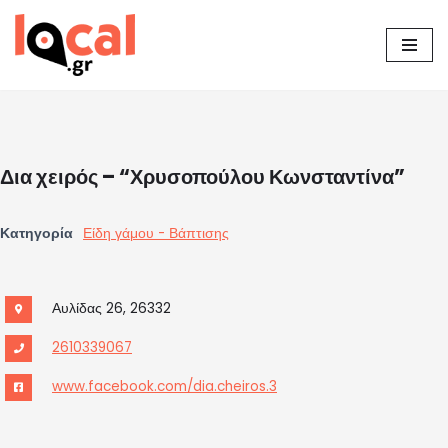
Μεταπηδήστε
στο
περιεχόμενο
Δια χειρός – “Χρυσοπούλου Κωνσταντίνα”
Κατηγορία
Είδη γάμου - Βάπτισης
Αυλίδας 26, 26332
2610339067
www.facebook.com/dia.cheiros.3