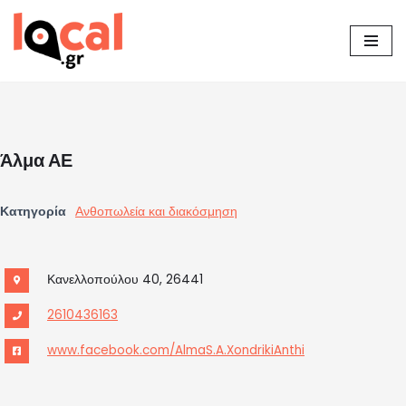
Μεταπηδήστε
στο
περιεχόμενο
Άλμα ΑΕ
Κατηγορία
Ανθοπωλεία και διακόσμηση
Κανελλοπούλου 40, 26441
2610436163
www.facebook.com/AlmaS.A.XondrikiAnthi