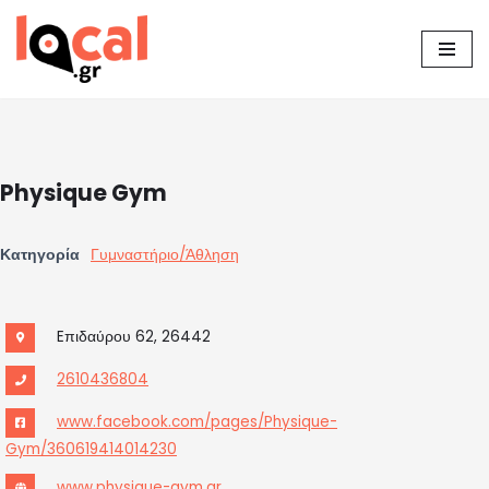
Μεταπηδήστε
στο
περιεχόμενο
Physique Gym
Κατηγορία
Γυμναστήριο/Άθληση
Eπιδαύρου 62, 26442
2610436804
www.facebook.com/pages/Physique-
Gym/360619414014230
www.physique-gym.gr