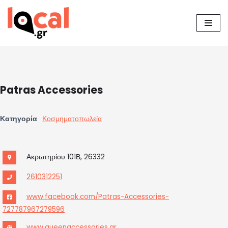
Μεταπηδήστε
στο
περιεχόμενο
Patras Accessories
Κατηγορία
Κοσμηματοπωλεία
Ακρωτηρίου 101Β, 26332
2610312251
www.facebook.com/Patras-Accessories-
727787967279596
www.queenaccessories.gr